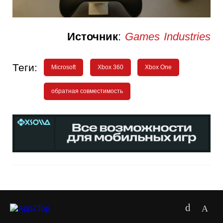
Источник
:
Games Industries
Теги:
Microsoft
Xbox 360
Xbox One
обратная совместимость