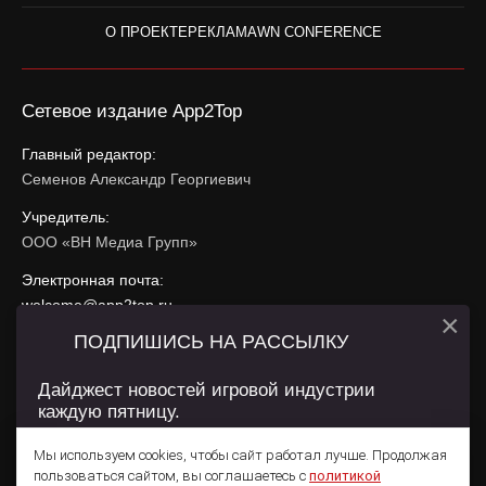
О ПРОЕКТЕ
РЕКЛАМА
WN CONFERENCE
Сетевое издание App2Top
Главный редактор:
Семенов Александр Георгиевич
Учредитель:
ООО «ВН Медиа Групп»
Электронная почта:
welcome@app2top.ru
×
ПОДПИШИСЬ НА РАССЫЛКУ
При использовании материалов активная ссылка на
app2top.ru
обязательна.
Дайджест новостей игровой индустрии
каждую пятницу.
Сайт использует IP адреса, cookie, данные геолокации
Пользователей сайта и сервис «Яндекс Метрика». Условия
Мы используем cookies, чтобы сайт работал лучше. Продолжая
использования содержатся в
Политике конфиденциальности
и
пользоваться сайтом, вы соглашаетесь с
политикой
Пользовательском соглашении
.