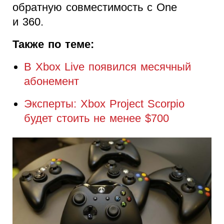
обратную совместимость с One
и 360.
Также по теме:
В Xbox Live появился месячный
абонемент
Эксперты: Xbox Project Scorpio
будет стоить не менее $700