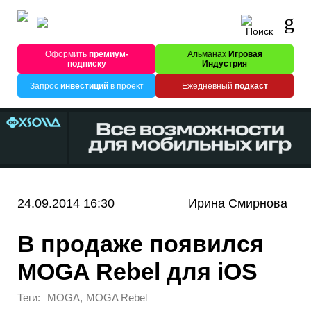
Оформить
премиум-
Альманах
Игровая
подписку
Индустрия
Запрос
инвестиций
в проект
Ежедневный
подкаст
24.09.2014 16:30
Ирина Смирнова
В продаже появился
MOGA Rebel для iOS
Теги:
,
MOGA
MOGA Rebel