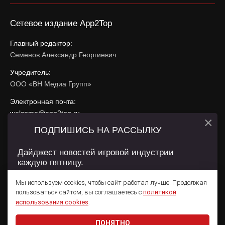
Сетевое издание App2Top
Главный редактор:
Семенов Александр Георгиевич
Учредитель:
ООО «ВН Медиа Групп»
Электронная почта:
welcome@app2top.ru
×
ПОДПИШИСЬ НА РАССЫЛКУ
При использовании материалов активная ссылка на
app2top.ru
обязательна.
Дайджест новостей игровой индустрии
каждую пятницу.
Сайт использует IP адреса, cookie, данные геолокации
Пользователей сайта и сервис «Яндекс Метрика». Условия
Мы используем cookies, чтобы сайт работал лучше. Продолжая
использования содержатся в
Политике конфиденциальности
и
пользоваться сайтом, вы соглашаетесь с
политикой
Пользовательском соглашении
.
Подписаться
использования cookies
.
ПОНЯТНО