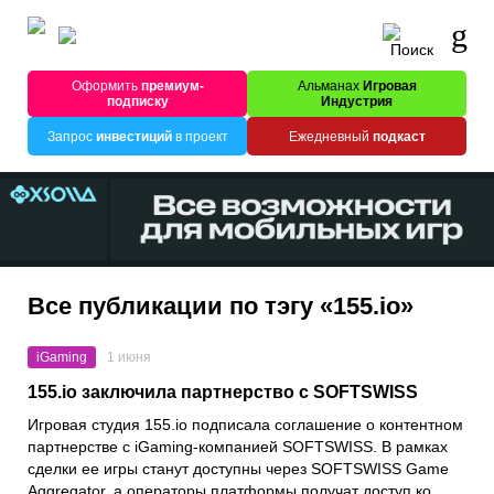
Оформить
премиум-
Альманах
Игровая
подписку
Индустрия
Запрос
инвестиций
в проект
Ежедневный
подкаст
Все публикации по тэгу «155.io»
iGaming
1 июня
155.io заключила партнерство с SOFTSWISS
Игровая студия 155.io подписала соглашение о контентном
партнерстве с iGaming-компанией SOFTSWISS. В рамках
сделки ее игры станут доступны через SOFTSWISS Game
Aggregator, а операторы платформы получат доступ ко