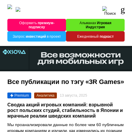
Оформить
премиум-
Альманах
Игровая
подписку
Индустрия
Запрос
инвестиций
в проект
Ежедневный
подкаст
Все публикации по тэгу «3R Games»
Premium
Аналитика
13 августа, 2025
Сводка акций игровых компаний: взрывной
рост польских студий, стабильность в Японии и
мрачные реалии шведских компаний
Мы проанализировали данные по более чем 60 публичным
игровым компаниям и изучили, как изменились их позиции