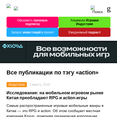
Оформить
премиум-
Альманах
Игровая
подписку
Индустрия
Запрос
инвестиций
в проект
Ежедневный
подкаст
Все публикации по тэгу «action»
Индустрия
1 марта, 2016
Исследование: на мобильном игровом рынке
Китая преобладают RPG и action-игры
Самые распространенные игровые мобильные жанры в
Китае — это RPG и action. Об этом сообщает местная
компания Ksyun, дочерняя организация корпорации