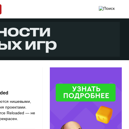
aded
аются нишевыми,
ия проектами.
rce Reloaded — не
рекрасен.