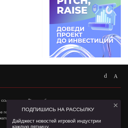
 ссылка на
app2top.ru
обязательна.
×
ПОДПИШИСЬ НА РАССЫЛКУ
ные геолокации Пользователей сайта и сервис «Яндекс
жатся в
Политике конфиденциальности
и
Пользовательском
Дайджест новостей игровой индустрии
каждую пятницу.