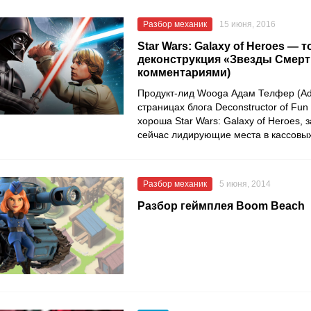
Разбор механик
15 июня, 2016
Star Wars: Galaxy of Heroes — 
деконструкция «Звезды Смерти
комментариями)
Продукт-лид Wooga Адам Телфер (Ada
страницах блога Deconstructor of Fun
хороша Star Wars: Galaxy of Heroes
сейчас лидирующие места в кассовы
Разбор механик
5 июня, 2014
Разбор геймплея Boom Beach