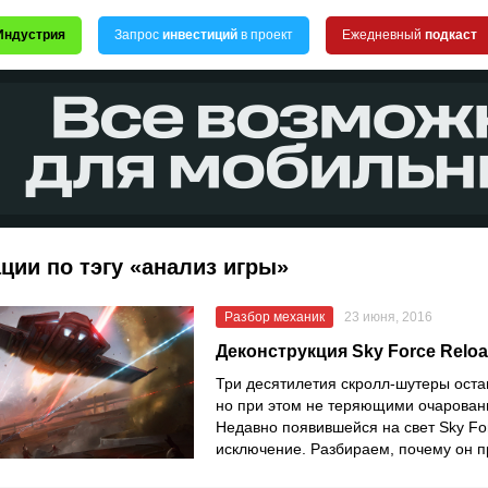
Индустрия
Запрос
инвестиций
в проект
Ежедневный
подкаст
ции по тэгу «анализ игры»
Разбор механик
23 июня, 2016
Деконструкция Sky Force Relo
Три десятилетия скролл-шутеры ост
но при этом не теряющими очарован
Недавно появившейся на свет Sky Fo
исключение. Разбираем, почему он п