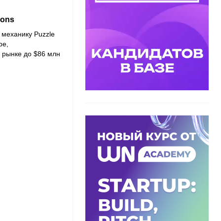
gons
механику Puzzle
ре,
 рынке до $86 млн