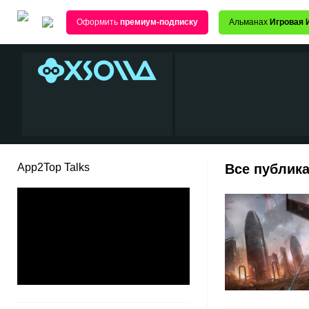
Оформить
премиум-подписку
Альманах
Игровая 
App2Top Talks
Все публика