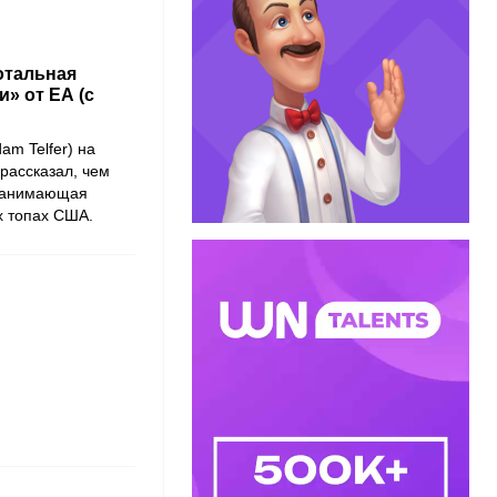
тотальная
» от ЕА (с
m Telfer) на
 рассказал, чем
, занимающая
х топах США.