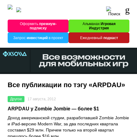
Оформить
премиум-
Альманах
Игровая
подписку
Индустрия
Запрос
инвестиций
в проект
Ежедневный
подкаст
Все публикации по тэгу «ARPDAU»
Другое
17 августа, 2012
ARPDAU у Zombie Jombie — более $1
Доход американской студии, разработавшей Zombie Jombie
и iPad-версию Modern War, за два последних квартала
составил $29 млн. Причем только на второй квартал
пришлось более $16 млн.