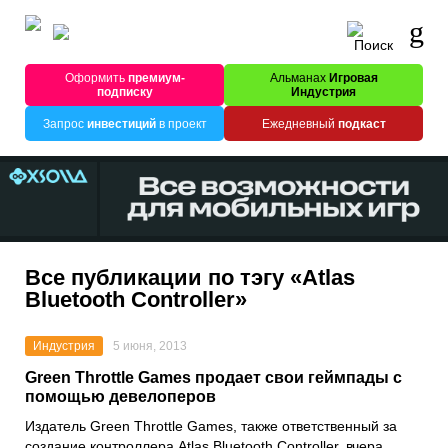
Оформить
премиум-
Альманах
Игровая
подписку
Индустрия
Запрос
инвестиций
в проект
Ежедневный
подкаст
Все публикации по тэгу «Atlas
Bluetooth Controller»
Индустрия
5 июня, 2013
Green Throttle Games продает свои геймпады с
помощью девелоперов
Издатель Green Throttle Games, также ответственный за
создание контроллера Atlas Bluetooth Controller, вчера