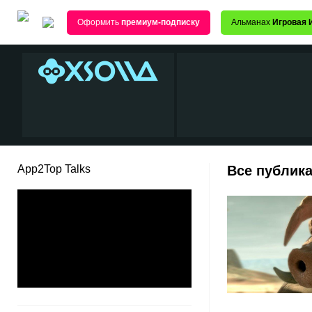
Оформить
премиум-подписку
Альманах
Игровая 
App2Top Talks
Все публика