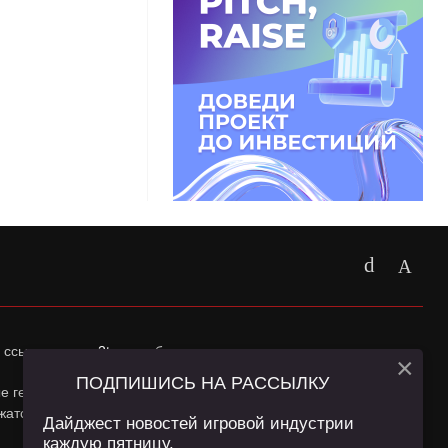
 ссылка на
app2top.ru
обязательна.
×
ПОДПИШИСЬ НА РАССЫЛКУ
ные геолокации Пользователей сайта и сервис «Яндекс
жатся в
Политике конфиденциальности
и
Пользовательском
Дайджест новостей игровой индустрии
каждую пятницу.