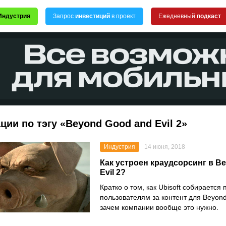
Индустрия
Запрос
инвестиций
в проект
Ежедневный
подкаст
ции по тэгу «Beyond Good and Evil 2»
Индустрия
14 июня, 2018
Как устроен краудсорсинг в B
Evil 2?
Кратко о том, как Ubisoft собирается 
пользователям за контент для Beyond
зачем компании вообще это нужно.