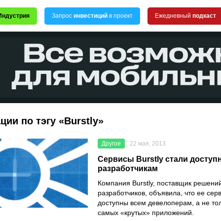
Индустрия
Запрос
инвестиций
в проект
Ежедневный
подкаст
ции по тэгу «Burstly»
Другое
22 мая, 2013
Сервисы Burstly стали доступ
разработчикам
Компания Burstly, поставщик решени
разработчиков, объявила, что ее сер
доступны всем девелоперам, а не то
самых «крутых» приложений.