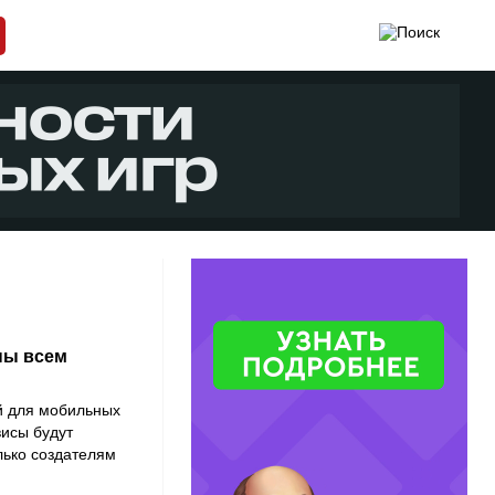
ны всем
й для мобильных
висы будут
лько создателям