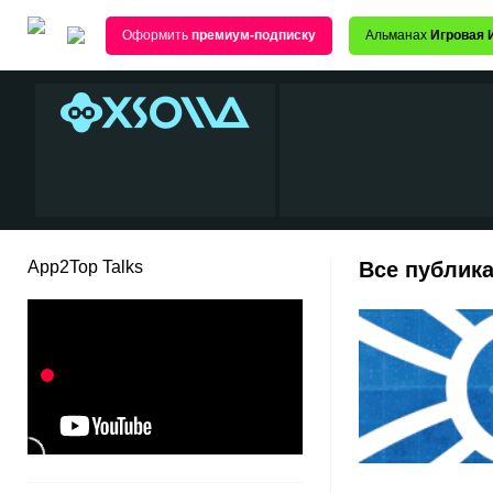
Оформить
премиум-подписку
Альманах
Игровая 
App2Top Talks
Все публика