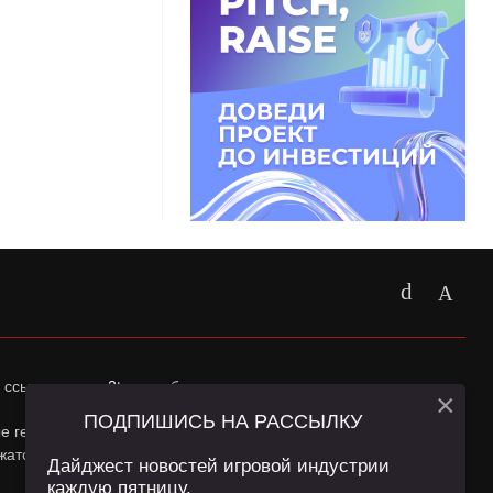
 ссылка на
app2top.ru
обязательна.
×
ПОДПИШИСЬ НА РАССЫЛКУ
ные геолокации Пользователей сайта и сервис «Яндекс
жатся в
Политике конфиденциальности
и
Пользовательском
Дайджест новостей игровой индустрии
каждую пятницу.