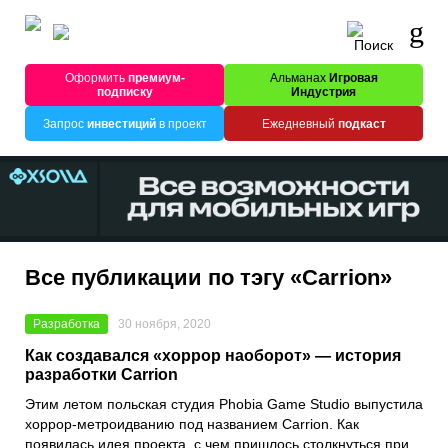
Оформить
премиум-
Альманах
Игровая
подписку
Индустрия
Запрос
инвестиций
в проект
Ежедневный
подкаст
Все публикации по тэгу «Carrion»
Разработка
30 ноября, 2020
Как создавался «хоррор наоборот» — история
разработки Carrion
Этим летом польская студия
Phobia Game Studio
выпустила
хоррор-метроидванию под названием
Carrion
. Как
появилась идея проекта, с чем пришлось столкнуться при