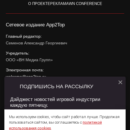
О ПРОЕКТЕ
РЕКЛАМА
WN CONFERENCE
Сетевое издание App2Top
Главный редактор:
Семенов Александр Георгиевич
Учредитель:
ООО «ВН Медиа Групп»
Электронная почта:
welcome@app2top.ru
×
ПОДПИШИСЬ НА РАССЫЛКУ
При использовании материалов активная ссылка на
app2top.ru
обязательна.
Дайджест новостей игровой индустрии
каждую пятницу.
Сайт использует IP адреса, cookie, данные геолокации
Пользователей сайта и сервис «Яндекс Метрика». Условия
Мы используем cookies, чтобы сайт работал лучше. Продолжая
использования содержатся в
Политике конфиденциальности
и
пользоваться сайтом, вы соглашаетесь с
политикой
Пользовательском соглашении
.
Подписаться
использования cookies
.