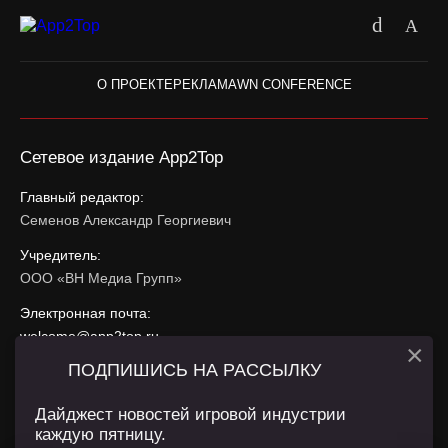
О ПРОЕКТЕ
РЕКЛАМА
WN CONFERENCE
Сетевое издание App2Top
Главный редактор:
Семенов Александр Георгиевич
Учредитель:
ООО «ВН Медиа Групп»
Электронная почта:
welcome@app2top.ru
×
ПОДПИШИСЬ НА РАССЫЛКУ
При использовании материалов активная ссылка на
app2top.ru
обязательна.
Дайджест новостей игровой индустрии
каждую пятницу.
Сайт использует IP адреса, cookie, данные геолокации