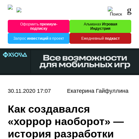
Оформить
премиум-
Альманах
Игровая
подписку
Индустрия
Запрос
инвестиций
в проект
Ежедневный
подкаст
30.11.2020 17:07
Екатерина Гайфуллина
Как создавался
«хоррор наоборот» —
история разработки