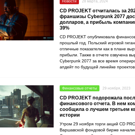
Новости
28 марта, 2024
CD PROJEKT отчиталась за 202
франшизы Cyberpunk 2077 дос
долларов, а прибыль компани
39%
CD PROJEKT опубликовала финансов
прошлый год. Польский игровой гига
отличные показатели как в плане выру
прибыли. Также в отчете озвучена в
Cyberpunk 2077 за все время оперир
апдейт по будущей линейке проектов
Финансовые отчеты
29 ноября, 2023
CD PROJEKT подорожала посл
финансового отчета. В нем ко
сообщила о лучшем третьем кв
истории
Утром 29 ноября торги акций CD PR
Варшавской фондовой бирже началис