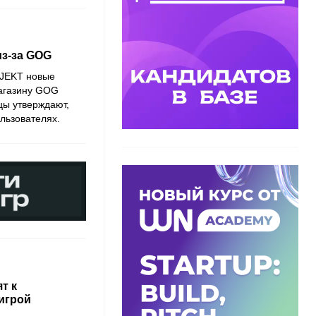
из-за GOG
OJEKT новые
магазину GOG
цы утверждают,
льзователях.
т к
игрой