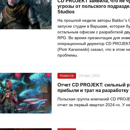
CD PROJEKT заявила, что не ч
угрозы от польского подразде
Studios
На прошлой неделе авторы Baldur’s 
запуске студии в Варшаве, которая б
остальным офисам с разработкой дв
RPG. Во время презентации для инв
операционный директор CD PROJEKT
(Piotr Karwowski) сказал, что в этом н
проблемы.
Новости
29 мая, 2024
Отчет CD PROJEKT: сильный р
прибыли и трат на разработку
Польская группа компаний CD PROJ
отчет за первый квартал 2024-го. У н