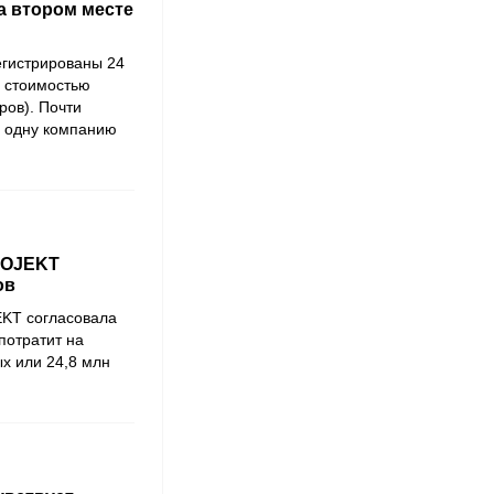
а втором месте
гистрированы 24
 стоимостью
ров). Почти
а одну компанию
ROJEKT
ов
KT согласовала
потратит на
х или 24,8 млн