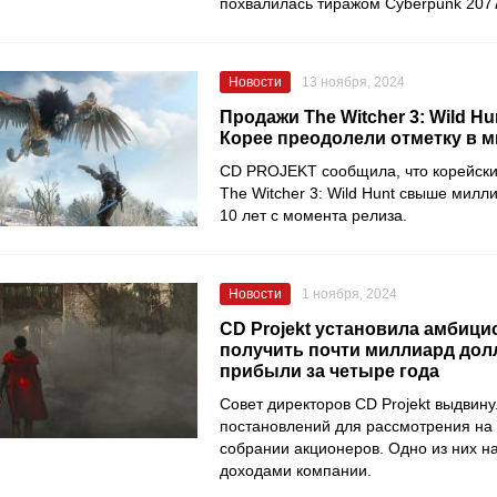
похвалилась тиражом Cyberpunk 207
Новости
13 ноября, 2024
Продажи The Witcher 3: Wild H
Корее преодолели отметку в 
CD PROJEKT сообщила, что корейски
The Witcher 3: Wild Hunt свыше милли
10 лет с момента релиза.
Новости
1 ноября, 2024
CD Projekt установила амбиц
получить почти миллиард дол
прибыли за четыре года
Совет директоров CD Projekt выдвину
постановлений для рассмотрения н
собрании акционеров. Одно из них н
доходами компании.