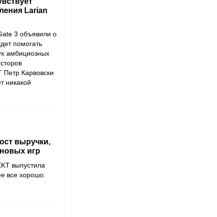
увствует
ления Larian
Gate 3 объявили о
удет помогать
ух амбициозных
есторов
 Петр Карвовски
ет никакой
ост выручки,
 новых игр
EKT выпустила
ее все хорошо.