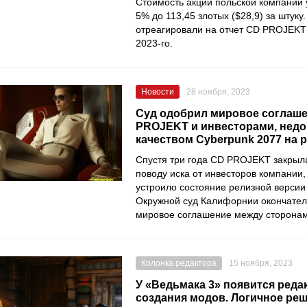
Стоимость акций польской компании 
5% до 113,45 злотых ($28,9) за штуку
отреагировали на отчет CD PROJEKT 
2023-го.
Новости
28 ноября, 2023
Суд одобрил мировое соглаш
PROJEKT и инвесторами, нед
качеством Cyberpunk 2077 на 
Спустя три года CD PROJEKT закрыл
поводу иска от инвесторов компании,
устроило состояние релизной версии
Окружной суд Калифорнии окончател
мировое соглашение между сторонам
Колонка редактора
15 ноября, 2023
У «Ведьмака 3» появится реда
создания модов. Логичное реш