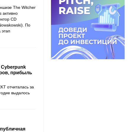
ншизе The Witcher
s активно
ектор CD
Nowakowski). По
а этап
 Cyberpunk
аров, прибыль
KT отчиталась за
годие выдалось
 публичная