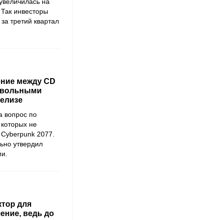
увеличилась на
. Так инвесторы
за третий квартал
ение между CD
овольными
релизе
а вопрос по
 которых не
 Cyberpunk 2077.
ьно утвердил
и.
ктор для
ение, ведь до