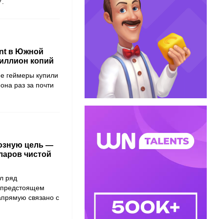
7.
unt в Южной
миллион копий
е геймеры купили
она раз за почти
иозную цель —
ларов чистой
л ряд
а предстоящем
апрямую связано с