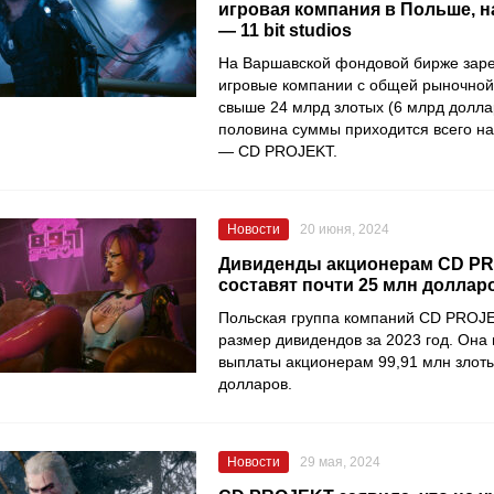
игровая компания в Польше, н
— 11 bit studios
На Варшавской фондовой бирже заре
игровые компании с общей рыночной
свыше 24 млрд злотых (6 млрд долла
половина суммы приходится всего н
— CD PROJEKT.
Новости
20 июня, 2024
Дивиденды акционерам CD P
составят почти 25 млн доллар
Польская группа компаний CD PROJE
размер дивидендов за 2023 год. Она 
выплаты акционерам 99,91 млн злоты
долларов.
Новости
29 мая, 2024