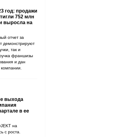
3 год: продажи
тигли 752 млн
и выросла на
ый отчет за
нт демонстрируют
чки, так и
ыручка франшизы
ования и дан
 компании.
е выхода
мпания
артале в ее
OJEKT на
ь с роста.