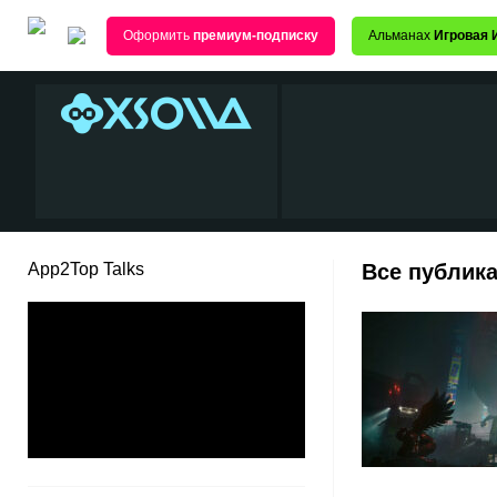
Оформить
премиум-подписку
Альманах
Игровая 
App2Top Talks
Все публика