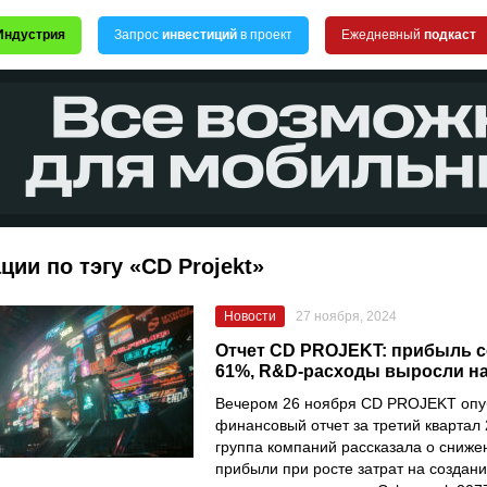
Индустрия
Запрос
инвестиций
в проект
Ежедневный
подкаст
ции по тэгу «CD Projekt»
Новости
27 ноября, 2024
Отчет CD PROJEKT: прибыль с
61%, R&D-расходы выросли н
Вечером 26 ноября CD PROJEKT опу
финансовый отчет за третий квартал 
группа компаний рассказала о сниже
прибыли при росте затрат на создани