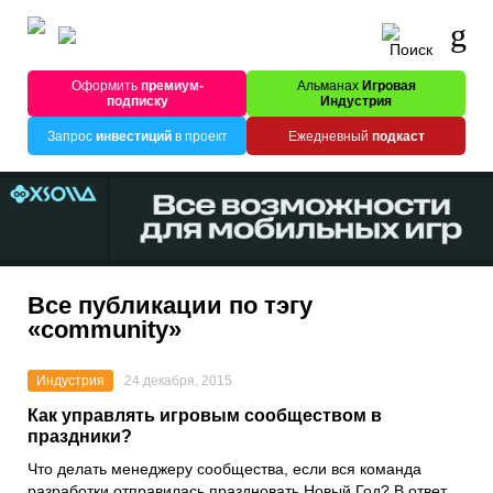
Оформить
премиум-
Альманах
Игровая
подписку
Индустрия
Запрос
инвестиций
в проект
Ежедневный
подкаст
Все публикации по тэгу
«community»
Индустрия
24 декабря, 2015
Как управлять игровым сообществом в
праздники?
Что делать менеджеру сообщества, если вся команда
разработки отправилась праздновать Новый Год? В ответ