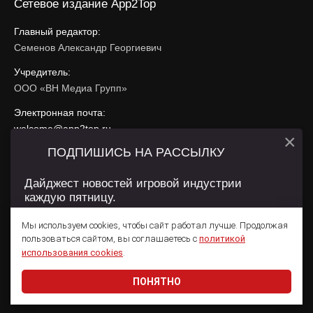
Сетевое издание App2Top
Главный редактор:
Семенов Александр Георгиевич
Учредитель:
ООО «ВН Медиа Групп»
Электронная почта:
welcome@app2top.ru
×
ПОДПИШИСЬ НА РАССЫЛКУ
При использовании материалов активная ссылка на
app2top.ru
обязательна.
Дайджест новостей игровой индустрии
каждую пятницу.
Сайт использует IP адреса, cookie, данные геолокации
Пользователей сайта и сервис «Яндекс Метрика». Условия
Мы используем cookies, чтобы сайт работал лучше. Продолжая
использования содержатся в
Политике конфиденциальности
и
пользоваться сайтом, вы соглашаетесь с
политикой
Пользовательском соглашении
.
Подписаться
использования cookies
.
ПОНЯТНО
Даю согласие на обработку
персональных данных
© 2011 — 2026 App2Top
16+