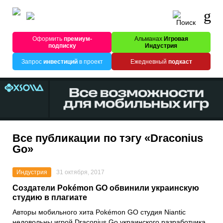
Оформить
премиум-
Альманах
Игровая
подписку
Индустрия
Запрос
инвестиций
в проект
Ежедневный
подкаст
Все публикации по тэгу «Draconius
Go»
Индустрия
31 октября, 2017
Создатели Pokémon GO обвинили украинскую
студию в плагиате
Авторы мобильного хита Pokémon GO студия Niantic
недовольны игрой Draconius Go украинского разработчика