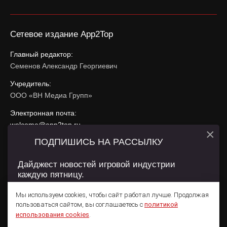
Сетевое издание App2Top
Главный редактор:
Семенов Александр Георгиевич
Учредитель:
ООО «ВН Медиа Групп»
Электронная почта:
welcome@app2top.ru
×
ПОДПИШИСЬ НА РАССЫЛКУ
При использовании материалов активная ссылка на
app2top.ru
обязательна.
Дайджест новостей игровой индустрии
каждую пятницу.
Сайт использует IP адреса, cookie, данные геолокации
Пользователей сайта и сервис «Яндекс Метрика». Условия
Мы используем cookies, чтобы сайт работал лучше. Продолжая
использования содержатся в
Политике конфиденциальности
и
пользоваться сайтом, вы соглашаетесь с
политикой
Пользовательском соглашении
.
Подписаться
использования cookies
.