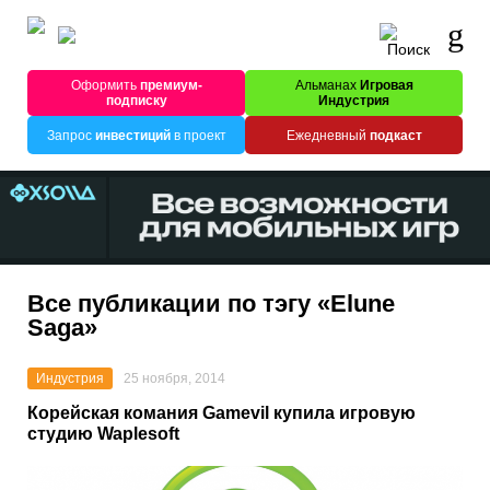
Оформить
премиум-
Альманах
Игровая
подписку
Индустрия
Запрос
инвестиций
в проект
Ежедневный
подкаст
Все публикации по тэгу «Elune
Saga»
Индустрия
25 ноября, 2014
Корейская комания Gamevil купила игровую
студию Waplesoft