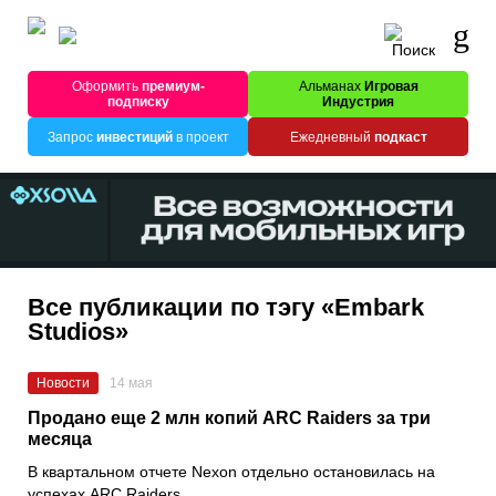
Оформить
премиум-
Альманах
Игровая
подписку
Индустрия
Запрос
инвестиций
в проект
Ежедневный
подкаст
Все публикации по тэгу «Embark
Studios»
Новости
14 мая
Продано еще 2 млн копий ARC Raiders за три
месяца
В квартальном отчете Nexon отдельно остановилась на
успехах ARC Raiders.