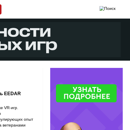
ль EEDAR
е VR-игр.
я
имулирующих опыт
а ветеранами