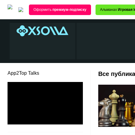
Оформить
премиум-подписку
Альманах
Игровая 
App2Top Talks
Все публика