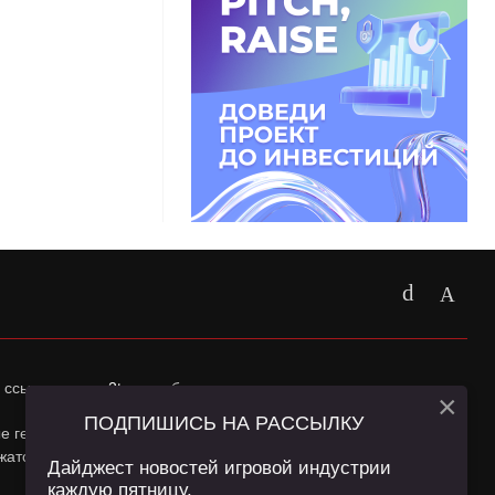
 ссылка на
app2top.ru
обязательна.
×
ПОДПИШИСЬ НА РАССЫЛКУ
ные геолокации Пользователей сайта и сервис «Яндекс
жатся в
Политике конфиденциальности
и
Пользовательском
Дайджест новостей игровой индустрии
каждую пятницу.