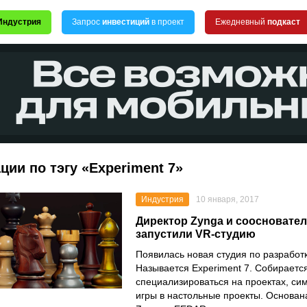
Индустрия
Запрос
инвестиций
в проект
Ежедневный
подкаст
ции по тэгу «Experiment 7»
Индустрия
10 января, 2017
Директор Zynga и соосновате
запустили VR-студию
Появилась новая студия по разработк
Называется Experiment 7. Собираетс
специализироваться на проектах, с
игры в настольные проекты. Основан