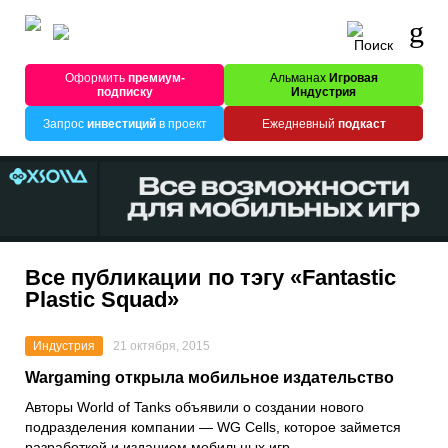
Оформить
премиум-
Альманах
Игровая
подписку
Индустрия
Запрос
инвестиций
в проект
Ежедневный
подкаст
Все публикации по тэгу «Fantastic
Plastic Squad»
Индустрия
21 октября, 2015
Wargaming открыла мобильное издательство
Авторы World of Tanks объявили о создании нового
подразделения компании — WG Cells, которое займется
разработкой и изданием мобильных игр.