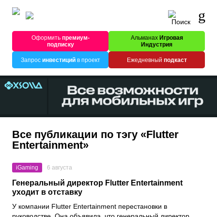
Оформить
премиум-
Альманах
Игровая
подписку
Индустрия
Запрос
инвестиций
в проект
Ежедневный
подкаст
Все публикации по тэгу «Flutter
Entertainment»
iGaming
6 августа
Генеральный директор Flutter Entertainment
уходит в отставку
У компании Flutter Entertainment перестановки в
руководстве. Она объявила, что генеральный директор