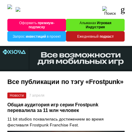
Оформить
премиум-
Альманах
Игровая
подписку
Индустрия
Запрос
инвестиций
в проект
Ежедневный
подкаст
Все публикации по тэгу «Frostpunk»
Новости
7 апреля
Общая аудитория игр серии Frostpunk
перевалила за 11 млн человек
11 bit studios похвалилась достижением во время
фестиваля Frostpunk Franchise Fest.