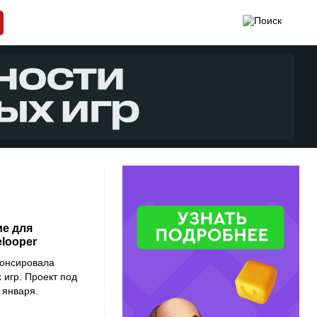
ие для
looper
нонсировала
игр. Проект под
 января.