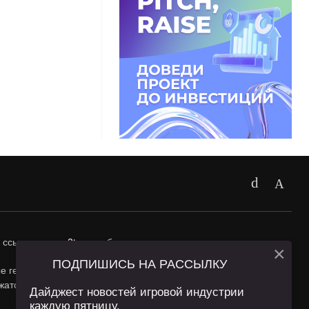
 ссылка на
app2top.ru
обязательна.
×
ПОДПИШИСЬ НА РАССЫЛКУ
ные геолокации Пользователей сайта и сервис «Яндекс
жатся в
Политике конфиденциальности
и
Пользовательском
Дайджест новостей игровой индустрии
каждую пятницу.