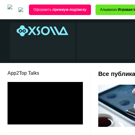
Оформить
премиум-подписку
Альманах
Игровая 
App2Top Talks
Все публика