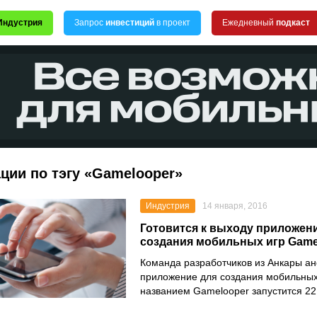
Индустрия
Запрос
инвестиций
в проект
Ежедневный
подкаст
ции по тэгу «Gamelooper»
Индустрия
14 января, 2016
Готовится к выходу приложен
создания мобильных игр Game
Команда разработчиков из Анкары а
приложение для создания мобильных 
названием Gamelooper запустится 22