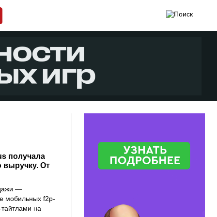
ous получала
 выручку. От
дажи —
е мобильных f2p-
-тайтлами на