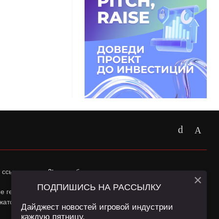
 ссылка на
app2top.ru
обязательна.
×
ПОДПИШИСЬ НА РАССЫЛКУ
ные геолокации Пользователей сайта и сервис «Яндекс
жатся в
Политике конфиденциальности
и
Пользовательском
Дайджест новостей игровой индустрии
каждую пятницу.