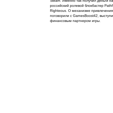
Steam
. Именно так получил деньги н
российский ролевой блокбастер
Pathf
Righteous
. О механизме привлечения
поговорили с
GamesBoost42
, выступ
финансовым партнером игры.