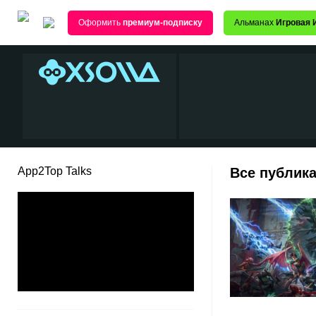
Оформить
премиум-подписку
Альманах
Игровая 
App2Top Talks
Все публика