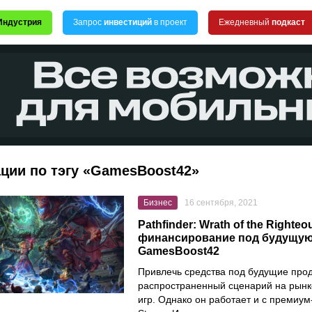
Индустрия
Запрос
инвестиций
в проект
Ежедневный
подкаст
ции по тэгу «GamesBoost42»
Бизнес
16 сентября, 2021
Pathfinder: Wrath of the Righte
финансирование под будущую
GamesBoost42
Привлечь средства под будущие про
распространенный сценарий на рынк
игр. Однако он работает и с премиум