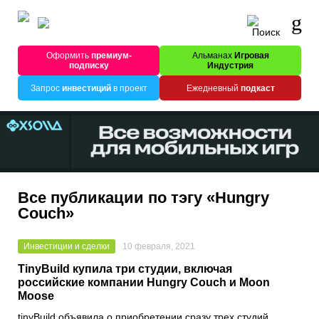
Оформить
премиум-
Альманах
Игровая
подписку
Индустрия
Запрос
инвестиций
в проект
Ежедневный
подкаст
Все публикации по тэгу «Hungry
Couch»
Инвестиции и сделки
10 февраля, 2021
TinyBuild купила три студии, включая
российские компании Hungry Couch и Moon
Moose
tinyBuild
объявила о приобретении сразу трех студий.