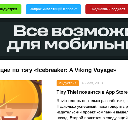
Индустрия
Запрос
инвестиций
в проект
Ежедневный
подкаст
ции по тэгу «Icebreaker: A Viking Voyage»
Индустрия
4 июля, 2013
Tiny Thief появится в App Stor
Rovio теперь не только разработчик, 
Насколько успешный, пока говорить 
издательский проект компании выше
назад. Второй появится в следующий 