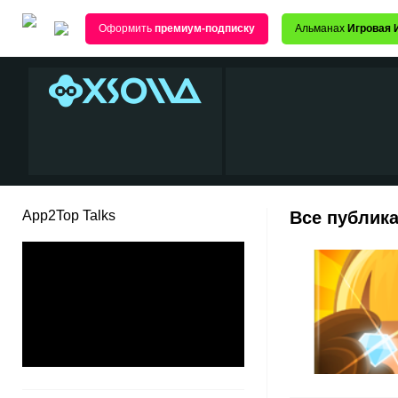
Оформить
премиум-подписку
Альманах
Игровая 
App2Top Talks
Все публика