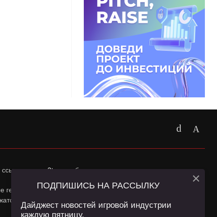
 ссылка на
app2top.ru
обязательна.
×
ПОДПИШИСЬ НА РАССЫЛКУ
ные геолокации Пользователей сайта и сервис «Яндекс
жатся в
Политике конфиденциальности
и
Пользовательском
Дайджест новостей игровой индустрии
каждую пятницу.