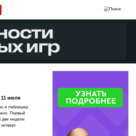
e 11 июля
но и паблишер.
рано. Первый
л две недели
четверг.