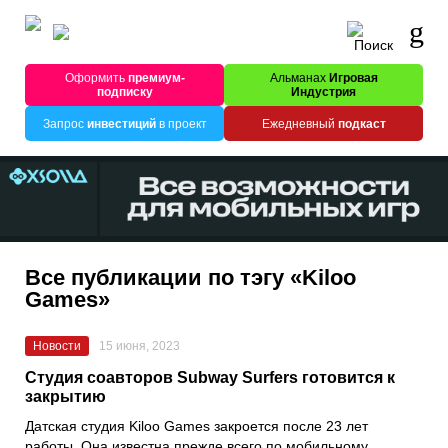
Оформить
премиум-
Альманах
Игровая
подписку
Индустрия
Запрос
инвестиций
в проект
Ежедневный
подкаст
Все публикации по тэгу «Kiloo
Games»
Новости
15 июня, 2023
Студия соавторов Subway Surfers готовится к
закрытию
Датская студия
Kiloo Games
закроется после 23 лет
работы. Она известна прежде всего по мобильному