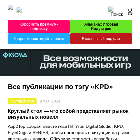
Оформить
премиум-
Альманах
Игровая
подписку
Индустрия
Запрос
инвестиций
в проект
Ежедневный
подкаст
Все публикации по тэгу «KPD»
Круглый стол
9 мая, 2024
Круглый стол — что собой представляет рынок
визуальных новелл
App2Top собрал вместе глав Hit’n’run Digital Studio, KPD,
FlyinDogs и SERIES, чтобы поговорить о ситуации на рынке
визуальных новелл. Обсудили стоимость разработки,