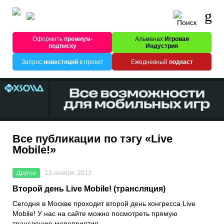
Оформить
премиум-
Альманах
Игровая
подписку
Индустрия
Запрос
инвестиций
в проект
Ежедневный
подкаст
Все публикации по тэгу «Live
Mobile!»
Другое
13 ноября, 2013
Второй день Live Mobile! (трансляция)
Сегодня в Москве проходит второй день конгресса Live
Mobile! У нас на сайте можно посмотреть прямую
трансляцию мероприятия.