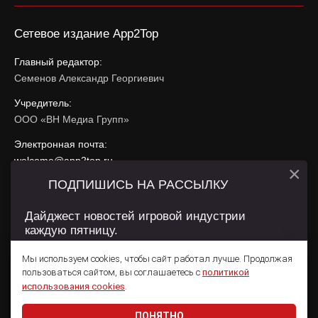
Сетевое издание App2Top
Главный редактор:
Семенов Александр Георгиевич
Учредитель:
ООО «ВН Медиа Групп»
Электронная почта:
welcome@app2top.ru
×
ПОДПИШИСЬ НА РАССЫЛКУ
При использовании материалов активная ссылка на
app2top.ru
обязательна.
Дайджест новостей игровой индустрии
каждую пятницу.
Сайт использует IP адреса, cookie, данные геолокации
Пользователей сайта и сервис «Яндекс Метрика». Условия
Мы используем cookies, чтобы сайт работал лучше. Продолжая
использования содержатся в
Политике конфиденциальности
и
пользоваться сайтом, вы соглашаетесь с
политикой
Пользовательском соглашении
.
Подписаться
использования cookies
.
ПОНЯТНО