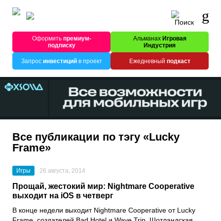
Оформить
премиум-
Альманах
Игровая
подписку
Индустрия
Запрос
инвестиций
в проект
Ежедневный
подкаст
Все публикации по тэгу «Lucky
Frame»
Игры
26 августа, 2014
Прощай, жестокий мир: Nightmare Cooperative
выходит на iOS в четверг
В конце недели выходит Nightmare Cooperative от Lucky
Frame, создателей Bad Hotel и Wave Trip. Шотландская