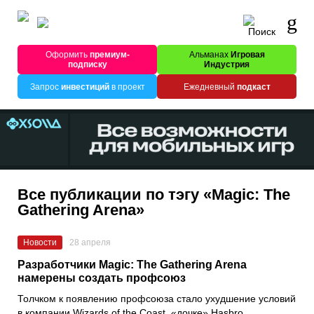
Оформить
премиум-
Альманах
Игровая
подписку
Индустрия
Запрос
инвестиций
в проект
Ежедневный
подкаст
Все публикации по тэгу «Magic: The
Gathering Arena»
Новости
28 апреля
Разработчики Magic: The Gathering Arena
намерены создать профсоюз
Толчком к появлению профсоюза стало ухудшение условий
в компании Wizards of the Coast, «дочке» Hasbro.