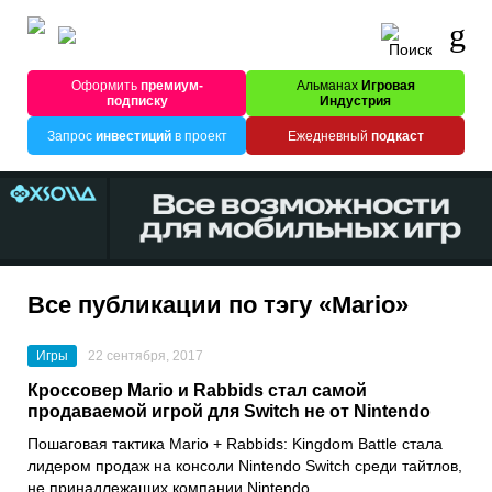
Оформить
премиум-
Альманах
Игровая
подписку
Индустрия
Запрос
инвестиций
в проект
Ежедневный
подкаст
Все публикации по тэгу «Mario»
Игры
22 сентября, 2017
Кроссовер Mario и Rabbids стал самой
продаваемой игрой для Switch не от Nintendo
Пошаговая тактика Mario + Rabbids: Kingdom Battle стала
лидером продаж на консоли Nintendo Switch среди тайтлов,
не принадлежащих компании Nintendo.