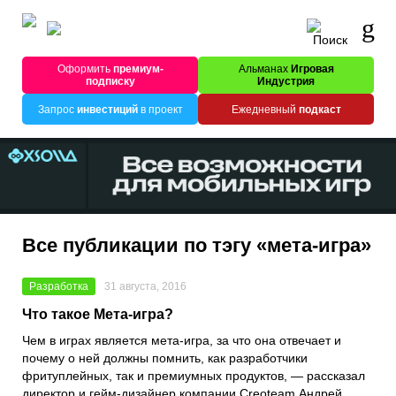
Оформить
премиум-
Альманах
Игровая
подписку
Индустрия
Запрос
инвестиций
в проект
Ежедневный
подкаст
Все публикации по тэгу «мета-игра»
Разработка
31 августа, 2016
Что такое Мета-игра?
Чем в играх является мета-игра, за что она отвечает и
почему о ней должны помнить, как разработчики
фритуплейных, так и премиумных продуктов, — рассказал
директор и гейм-дизайнер компании Creoteam Андрей