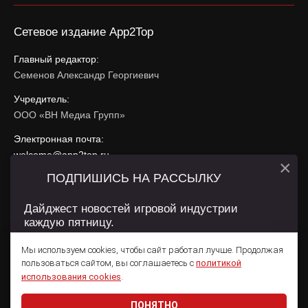
Сетевое издание App2Top
Главный редактор:
Семенов Александр Георгиевич
Учредитель:
ООО «ВН Медиа Групп»
Электронная почта:
welcome@app2top.ru
×
ПОДПИШИСЬ НА РАССЫЛКУ
При использовании материалов активная ссылка на
app2top.ru
обязательна.
Дайджест новостей игровой индустрии
каждую пятницу.
Сайт использует IP адреса, cookie, данные геолокации
Пользователей сайта и сервис «Яндекс Метрика». Условия
Мы используем cookies, чтобы сайт работал лучше. Продолжая
использования содержатся в
Политике конфиденциальности
и
пользоваться сайтом, вы соглашаетесь с
политикой
Пользовательском соглашении
.
Подписаться
использования cookies
.
ПОНЯТНО