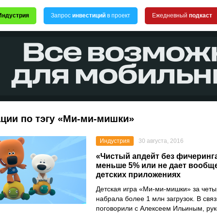
Индустрия
Запрос
инвестиций
в проект
Ежедневный
подкаст
ции по тэгу «Ми-ми-мишки»
Индустрия
30 августа, 2016
«Чистый апдейт без фичеринга
меньше 5% или не дает вообще
детских приложениях
Детская игра «Ми-ми-мишки» за чет
набрала более 1 млн загрузок. В свя
поговорили с Алексеем Ильиным, ру