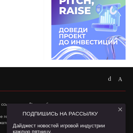
 ссылка на
app2top.ru
обязательна.
×
ПОДПИШИСЬ НА РАССЫЛКУ
ные геолокации Пользователей сайта и сервис «Яндекс
жатся в
Политике конфиденциальности
и
Пользовательском
Дайджест новостей игровой индустрии
каждую пятницу.