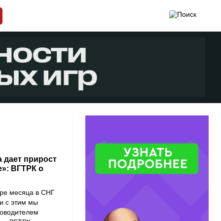
 дает прирост
»: ВГТРК о
ыре месяца в СНГ
зи с этим мы
ководителем