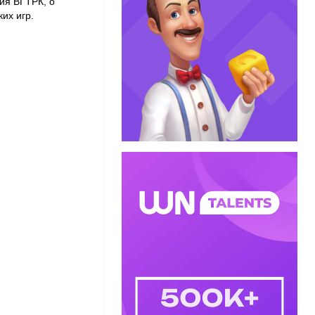
ия ВГТРК, о
ких игр.