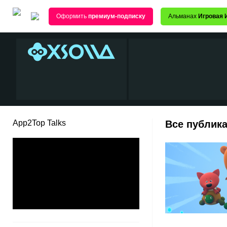
Оформить
премиум-подписку
Альманах
Игровая 
App2Top Talks
Все публика