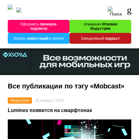
Оформить
премиум-
Альманах
Игровая
подписку
Индустрия
Запрос
инвестиций
в проект
Ежедневный
подкаст
Все публикации по тэгу «Mobcast»
Индустрия
28 января, 2015
Lumines появится на смарфтонах