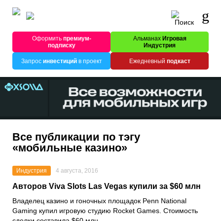
Оформить
премиум-
Альманах
Игровая
подписку
Индустрия
Запрос
инвестиций
в проект
Ежедневный
подкаст
Все публикации по тэгу
«мобильные казино»
Индустрия
4 августа, 2016
Авторов Viva Slots Las Vegas купили за $60 млн
Владелец казино и гоночных площадок Penn National
Gaming купил игровую студию Rocket Games. Стоимость
сделки составила $60 млн.