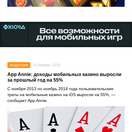
Индустрия
15 января, 2015
App Annie: доходы мобильных казино выросли
за прошлый год на 55%
С ноября 2013 по ноябрь 2014 года пользовательские
траты на мобильные казино на iOS выросли на 55%, —
сообщает App Annie.