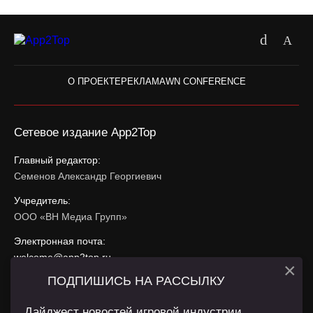
О ПРОЕКТЕ
РЕКЛАМА
WN CONFERENCE
Сетевое издание App2Top
Главный редактор:
Семенов Александр Георгиевич
Учредитель:
ООО «ВН Медиа Групп»
Электронная почта:
welcome@app2top.ru
×
ПОДПИШИСЬ НА РАССЫЛКУ
При использовании материалов активная ссылка на
app2top.ru
обязательна.
Дайджест новостей игровой индустрии