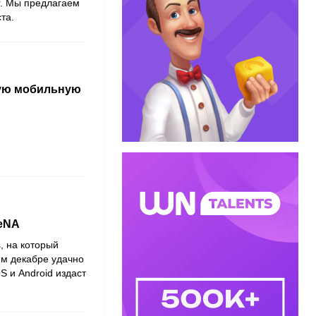
r. Мы предлагаем
та.
ую мобильную
DeNA
 на который
м декабре удачно
S и Android издаст