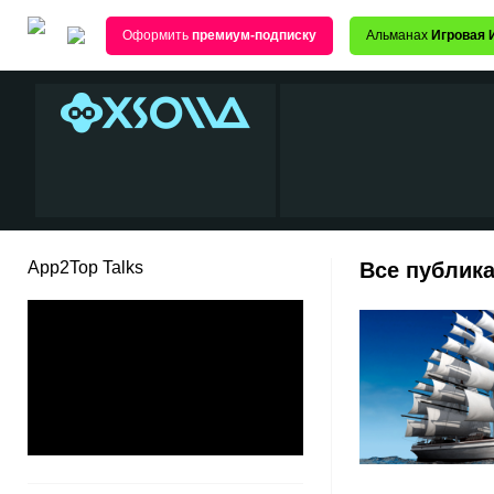
Оформить
премиум-подписку
Альманах
Игровая 
App2Top Talks
Все публика