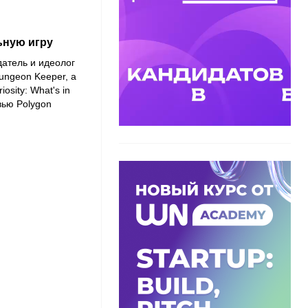
ьную игру
датель и идеолог
Dungeon Keeper, а
osity: What's in
вью Polygon