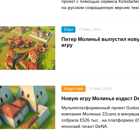
проект с помощью сервиса Kickstarte
на русском сокращенную версию текс
Игры
19 мая, 2014
Питер Молиньё выпустил нов
игру
Индустрия
21 мая, 2013
Новую игру Молинье издаст 
Мультиплатформенный проект Godus,
компания Молинье 22cans в минувше
собрала £526 тыс., на платформах iO
японский гигант DeNA.