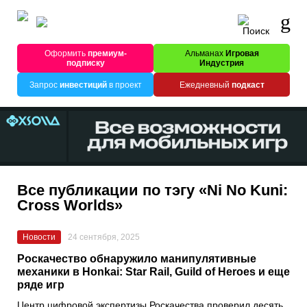
Оформить
премиум-
Альманах
Игровая
подписку
Индустрия
Запрос
инвестиций
в проект
Ежедневный
подкаст
Все публикации по тэгу «Ni No Kuni:
Cross Worlds»
Новости
24 сентября, 2025
Роскачество обнаружило манипулятивные
механики в Honkai: Star Rail, Guild of Heroes и еще
ряде игр
Центр цифровой экспертизы Роскачества проверил десять