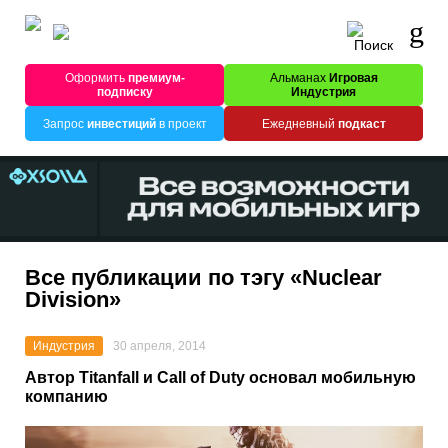
Оформить
премиум-
Альманах
Игровая
подписку
Индустрия
Запрос
инвестиций
в проект
Ежедневный
подкаст
Все публикации по тэгу «Nuclear
Division»
Индустрия
30 апреля, 2014
Автор Titanfall и Call of Duty основал мобильную
компанию