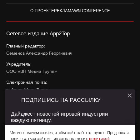
О ПРОЕКТЕ
РЕКЛАМА
WN CONFERENCE
Сетевое издание App2Top
Главный редактор:
Семенов Александр Георгиевич
Учредитель:
ООО «ВН Медиа Групп»
Электронная почта:
welcome@app2top.ru
×
ПОДПИШИСЬ НА РАССЫЛКУ
При использовании материалов активная ссылка на
app2top.ru
обязательна.
Дайджест новостей игровой индустрии
каждую пятницу.
Сайт использует IP адреса, cookie, данные геолокации
Пользователей сайта и сервис «Яндекс Метрика». Условия
Мы используем cookies, чтобы сайт работал лучше. Продолжая
использования содержатся в
Политике конфиденциальности
и
пользоваться сайтом, вы соглашаетесь с
политикой