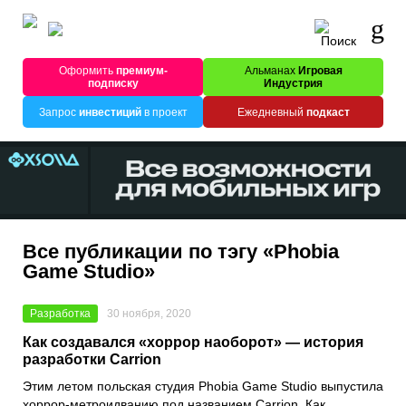
Оформить
премиум-
Альманах
Игровая
подписку
Индустрия
Запрос
инвестиций
в проект
Ежедневный
подкаст
Все публикации по тэгу «Phobia
Game Studio»
Разработка
30 ноября, 2020
Как создавался «хоррор наоборот» — история
разработки Carrion
Этим летом польская студия
Phobia Game Studio
выпустила
хоррор-метроидванию под названием
Carrion
. Как