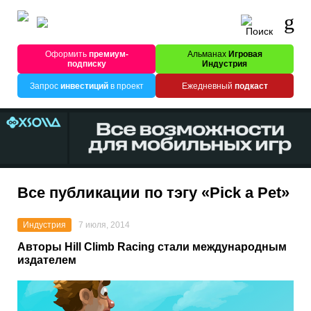
Оформить
премиум-
Альманах
Игровая
подписку
Индустрия
Запрос
инвестиций
в проект
Ежедневный
подкаст
Все публикации по тэгу «Pick a Pet»
Индустрия
7 июля, 2014
Авторы Hill Climb Racing стали международным
издателем