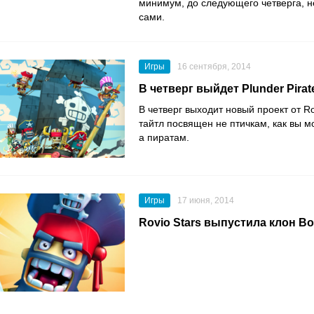
минимум, до следующего четверга, н
сами.
Игры
16 сентября, 2014
В четверг выйдет Plunder Pirat
В четверг выходит новый проект от Ro
тайтл посвящен не птичкам, как вы м
а пиратам.
Игры
17 июня, 2014
Rovio Stars выпустила клон B