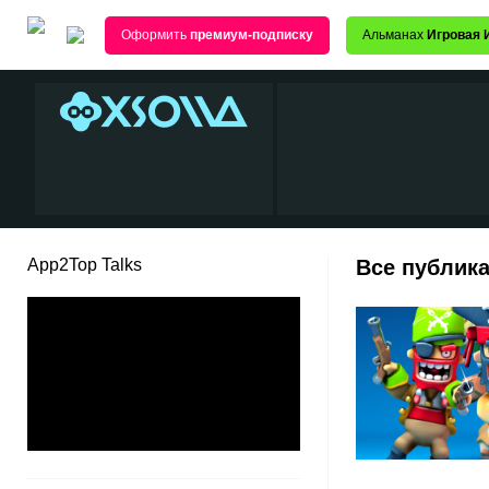
Оформить
премиум-подписку
Альманах
Игровая 
App2Top Talks
Все публика