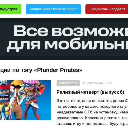
Индустрия
Запрос
инвестиций
в проект
Ежедневный
подкаст
ции по тэгу «Plunder Pirates»
Дайджесты
19 сентября, 2014
Релизный четверт (выпуск 6)
Этот четверг, если не считать релиз i
потребовала у вашего покорного слуг
неадекватные 6 Гб на установку, нем
разочаровала. Классных релизов, таки
ставишь игру и понимаешь: буду играт