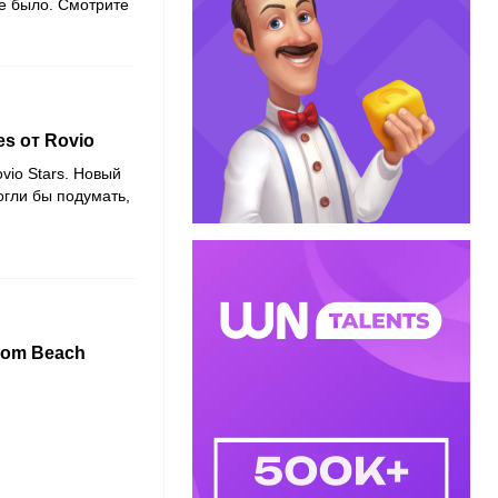
е было. Смотрите
es от Rovio
vio Stars. Новый
огли бы подумать,
oom Beach