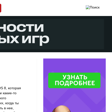
OS 8, которая
и какие-то
ного
х, когда ты
ь в нее,