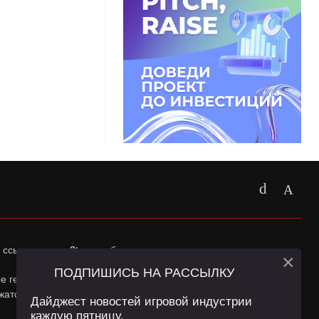
 ссылка на
app2top.ru
обязательна.
×
ПОДПИШИСЬ НА РАССЫЛКУ
ные геолокации Пользователей сайта и сервис «Яндекс
жатся в
Политике конфиденциальности
и
Пользовательском
Дайджест новостей игровой индустрии
каждую пятницу.