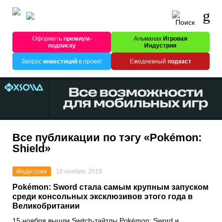
Оформить
премиум-
Альманах
Игровая
подписку
Индустрия
Запрос
инвестиций
в проект
Ежедневный
подкаст
Все публикации по тэгу «Pokémon:
Shield»
Индустрия
18 ноября, 2019
Pokémon: Sword стала самым крупным запуском
среди консольных эксклюзивов этого года в
Великобритании
15 ноября вышли Switch-тайтлы
Pokémon: Sword
и