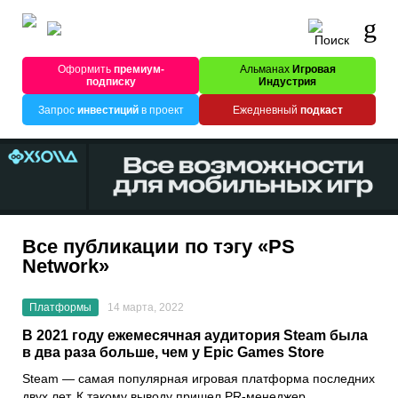
Оформить
премиум-
Альманах
Игровая
подписку
Индустрия
Запрос
инвестиций
в проект
Ежедневный
подкаст
Все публикации по тэгу «PS
Network»
Платформы
14 марта, 2022
В 2021 году ежемесячная аудитория Steam была
в два раза больше, чем у Epic Games Store
Steam
— самая популярная игровая платформа последних
двух лет. К такому выводу пришел PR-менеджер