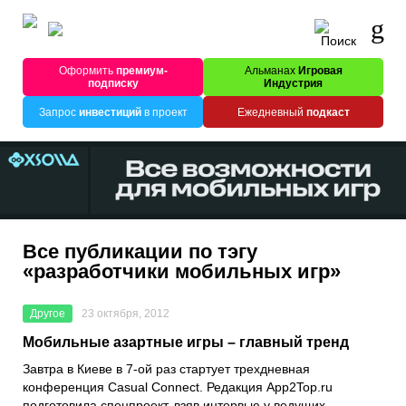
Оформить
премиум-
Альманах
Игровая
подписку
Индустрия
Запрос
инвестиций
в проект
Ежедневный
подкаст
Все публикации по тэгу
«разработчики мобильных игр»
Другое
23 октября, 2012
Мобильные азартные игры – главный тренд
Завтра в Киеве в 7-ой раз стартует трехдневная
конференция Casual Connect. Редакция App2Top.ru
подготовила спецпроект, взяв интервью у ведущих