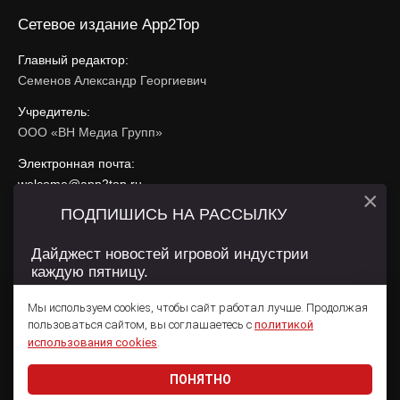
Сетевое издание App2Top
Главный редактор:
Семенов Александр Георгиевич
Учредитель:
ООО «ВН Медиа Групп»
Электронная почта:
welcome@app2top.ru
×
ПОДПИШИСЬ НА РАССЫЛКУ
При использовании материалов активная ссылка на
app2top.ru
обязательна.
Дайджест новостей игровой индустрии
каждую пятницу.
Сайт использует IP адреса, cookie, данные геолокации
Пользователей сайта и сервис «Яндекс Метрика». Условия
Мы используем cookies, чтобы сайт работал лучше. Продолжая
использования содержатся в
Политике конфиденциальности
и
пользоваться сайтом, вы соглашаетесь с
политикой
Пользовательском соглашении
.
Подписаться
использования cookies
.
ПОНЯТНО
Даю согласие на обработку
персональных данных
© 2011 — 2026 App2Top
16+