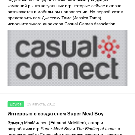
компаний рынка казуальных игр, которые сейчас активно
развиваются в мобильном направлении. Но первой хотим
представить вам Джессику Тамс (Jessica Tams),
исполнительного директора Casual Games Association.
Другое
29 августа, 2012
Интервью с создателем Super Meat Boy
Эдмунд МакМиллен (Edmund McMillen), автор и
разработчик игр
Super Meat Boy
и
The Binding of Isaac
, в
интервью сайту Gamezebo поделился своими мыслями о