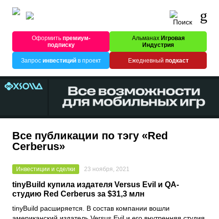
Оформить
премиум-
Альманах
Игровая
подписку
Индустрия
Запрос
инвестиций
в проект
Ежедневный
подкаст
Все публикации по тэгу «Red
Cerberus»
Инвестиции и сделки
23 ноября, 2021
tinyBuild купила издателя Versus Evil и QA-
студию Red Cerberus за $31,3 млн
tinyBuild
расширяется. В состав компании вошли
американский издатель
Versus Evil
и его внутренняя студия