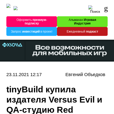
Оформить
премиум-
Альманах
Игровая
подписку
Индустрия
Запрос
инвестиций
в проект
Ежедневный
подкаст
23.11.2021 12:17
Евгений Объедков
tinyBuild купила
издателя Versus Evil и
QA-студию Red