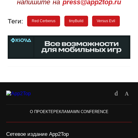
напишите на
press@app2top.ru
Теги:
Red Cerberus
tinyBuild
Versus Evil
О ПРОЕКТЕ
РЕКЛАМА
WN CONFERENCE
Сетевое издание App2Top