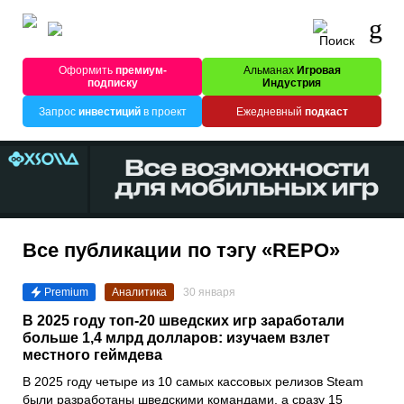
Оформить
премиум-
Альманах
Игровая
подписку
Индустрия
Запрос
инвестиций
в проект
Ежедневный
подкаст
Все публикации по тэгу «REPO»
Premium
Аналитика
30 января
В 2025 году топ-20 шведских игр заработали
больше 1,4 млрд долларов: изучаем взлет
местного геймдева
В 2025 году четыре из 10 самых кассовых релизов Steam
были разработаны шведскими командами, а сразу 15