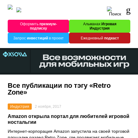
Оформить
премиум-
Альманах
Игровая
подписку
Индустрия
Запрос
инвестиций
в проект
Ежедневный
подкаст
Все публикации по тэгу «Retro
Zone»
Индустрия
2 ноября, 2017
Amazon открыла портал для любителей игровой
ностальгии
Интернет-корпорация Amazon запустила на своей торговой
площадке раздел Retro Zone, где продвигает мобильные