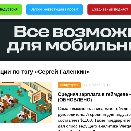
Индустрия
Запрос
инвестиций
в проект
Ежедневный
подкаст
ции по тэгу «Сергей Галенкин»
Индустрия
27 января, 2016
Средняя зарплата в геймдеве 
(ОБНОВЛЕНО)
Самая высокооплачиваемая геймде
руководитель. А средняя для индуст
составляет $1100. Такие предварите
дал опрос ведущего аналитика Warga