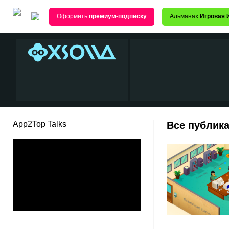
Оформить
премиум-подписку
Альманах
Игровая 
App2Top Talks
Все публика