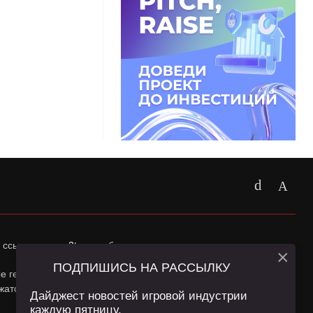
 ссылка на
app2top.ru
обязательна.
×
ПОДПИШИСЬ НА РАССЫЛКУ
ные геолокации Пользователей сайта и сервис «Яндекс
жатся в
Политике конфиденциальности
и
Пользовательском
Дайджест новостей игровой индустрии
каждую пятницу.