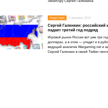
SteamSpy Сергея Галенкина.
Индустрия
2 декабря, 2015
Сергей Галенкин: российский
падает третий год подряд
Игровой рынок России вот уже три го
долларах, а в этом — упадет и в руб
ведущий аналитик Wargaming.net и а
Сергей Галенкин в своей Twitter-лент