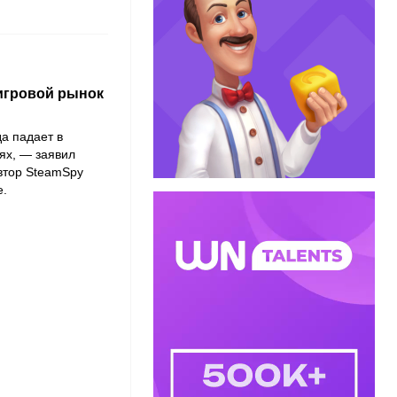
 игровой рынок
да падает в
лях, — заявил
втор SteamSpy
е.